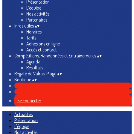
Présentation
L'équipe
Nos activités
Partenaires
Infos utiles
▴
▾
Horaires
Tarifs
Adhésions en ligne
Accès et contact
Compétitions, Randonnées et Entraînements
▴
▾
Agenda
Résultats
Régate de Valras-Plage
▴
▾
Boutique
▴
▾
Se connecter
Actualités
Présentation
L'équipe
Nos activités