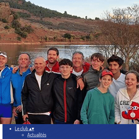
Exporter les lignes sélectionnées
Exporter toutes les colonnes
Exporter uniquement les colonnes affichées
Menu
<
>
Actualités
Présentation
L'équipe
Nos activités
Partenaires
Ajoutez un logo, un bouton, des réseaux sociaux
Cliquez pour éditer
Le club
▴
▾
Actualités