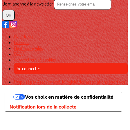
Je m'abonne à la newsletter
OK
Plan du site
Licences
Mentions légales
CGUV
Paramétrer vos cookies
Se connecter
Propulsé par AssoConnect, le logiciel des associations Sportives
Vos choix en matière de confidentialité
Notification lors de la collecte