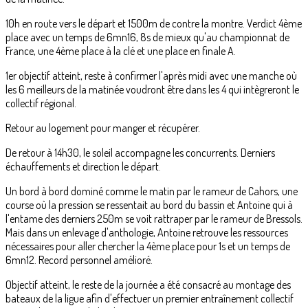
10h en route vers le départ et 1500m de contre la montre. Verdict 4ème
place avec un temps de 6mn16, 8s de mieux qu'au championnat de
France, une 4ème place à la clé et une place en finale A.
1er objectif atteint, reste à confirmer l'après midi avec une manche où
les 6 meilleurs de la matinée voudront être dans les 4 qui intègreront le
collectif régional.
Retour au logement pour manger et récupérer.
De retour à 14h30, le soleil accompagne les concurrents. Derniers
échauffements et direction le départ.
Un bord à bord dominé comme le matin par le rameur de Cahors, une
course où la pression se ressentait au bord du bassin et Antoine qui à
l'entame des derniers 250m se voit rattraper par le rameur de Bressols.
Mais dans un enlevage d'anthologie, Antoine retrouve les ressources
nécessaires pour aller chercher la 4ème place pour 1s et un temps de
6mn12. Record personnel amélioré.
Objectif atteint, le reste de la journée a été consacré au montage des
bateaux de la ligue afin d'effectuer un premier entraînement collectif