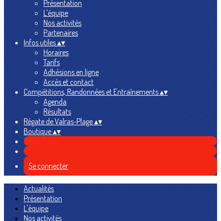
Présentation
L'équipe
Nos activités
Partenaires
Infos utiles
▴
▾
Horaires
Tarifs
Adhésions en ligne
Accès et contact
Compétitions, Randonnées et Entraînements
▴
▾
Agenda
Résultats
Régate de Valras-Plage
▴
▾
Boutique
▴
▾
Se connecter
Actualités
Présentation
L'équipe
Nos activités