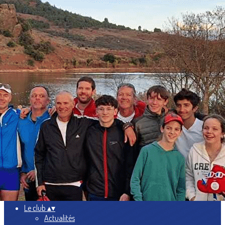
Exporter les lignes sélectionnées
Exporter toutes les colonnes
Exporter uniquement les colonnes affichées
Menu
<
>
Actualités
Présentation
L'équipe
Nos activités
Partenaires
Ajoutez un logo, un bouton, des réseaux sociaux
Cliquez pour éditer
Le club
▴
▾
Actualités